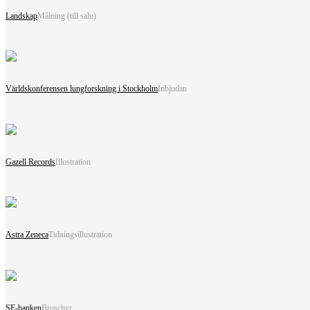
Landskap
Målning (till salu)
Världskonferensen lungforskning i Stockholm
Inbjudan
Gazell Records
Illustration
Astra Zeneca
Tidningsillustration
SE-banken
Broschyr