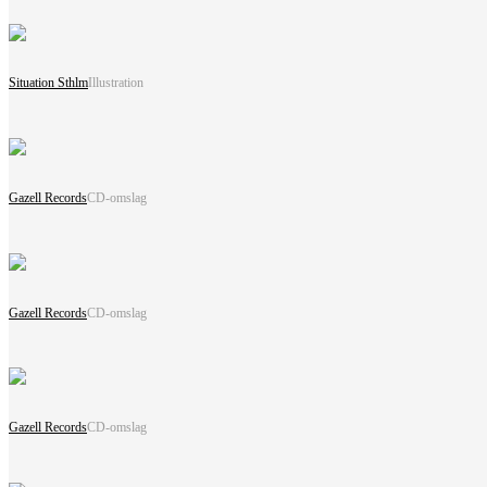
Situation Sthlm
Illustration
Gazell Records
CD-omslag
Gazell Records
CD-omslag
Gazell Records
CD-omslag