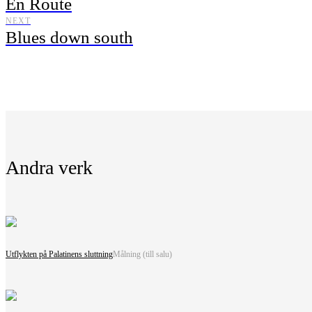
En Route
NEXT
Blues down south
Andra verk
Utflykten på Palatinens sluttning
Målning (till salu)