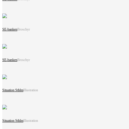
SE-banken
Broschyr
SE-banken
Broschyr
Situation Sthlm
Illustration
Situation Sthlm
Illustration