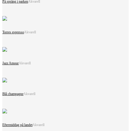
På språng i parken
Akvarell
Torres espresso
Akvarell
Jazz Amour
Akvarell
Blå champagne
Akvarell
Eftermiddag på landet
Akvarell