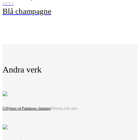
NEXT
Blå champagne
Andra verk
Utflykten på Palatinens sluttning
Målning (till salu)