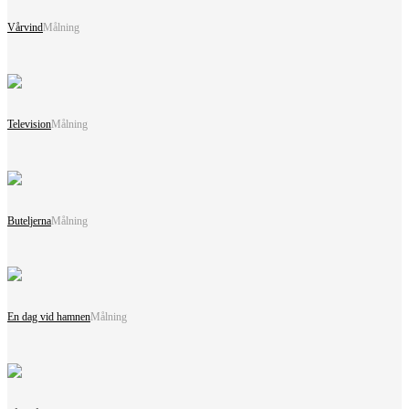
Vårvind
Målning
Television
Målning
Buteljerna
Målning
En dag vid hamnen
Målning