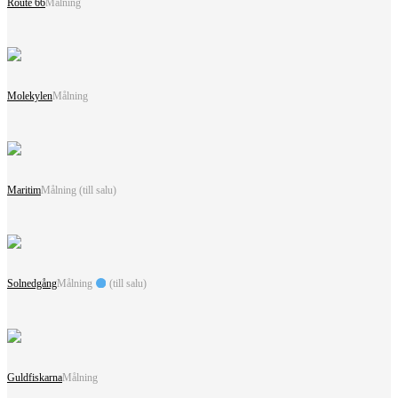
Route 66
Målning
Molekylen
Målning
Maritim
Målning (till salu)
Solnedgång
Målning
(till salu)
Guldfiskarna
Målning