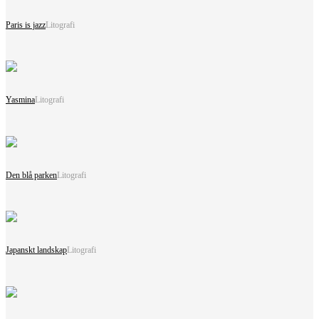
Paris is jazz
Litografi
Yasmina
Litografi
Den blå parken
Litografi
Japanskt landskap
Litografi