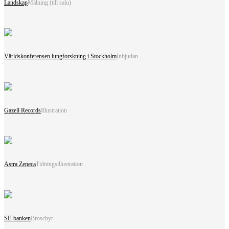
Landskap
Målning (till salu)
Världskonferensen lungforskning i Stockholm
Inbjudan
Gazell Records
Illustration
Astra Zeneca
Tidningsillustration
SE-banken
Broschyr