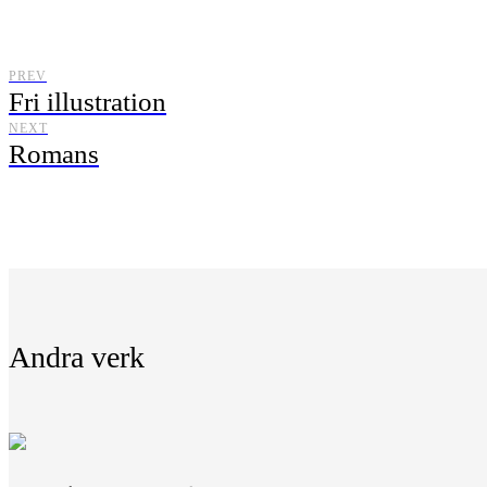
PREV
Fri illustration
NEXT
Romans
Andra verk