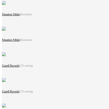
Situation Sthlm
Illustration
Situation Sthlm
Illustration
Gazell Records
CD-omslag
Gazell Records
CD-omslag