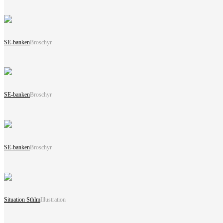
SE-banken
Broschyr
SE-banken
Broschyr
SE-banken
Broschyr
Situation Sthlm
Illustration