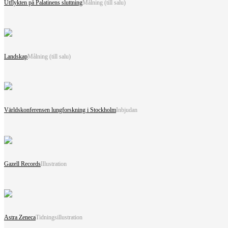
Utflykten på Palatinens sluttning
Målning (till salu)
Landskap
Målning (till salu)
Världskonferensen lungforskning i Stockholm
Inbjudan
Gazell Records
Illustration
Astra Zeneca
Tidningsillustration