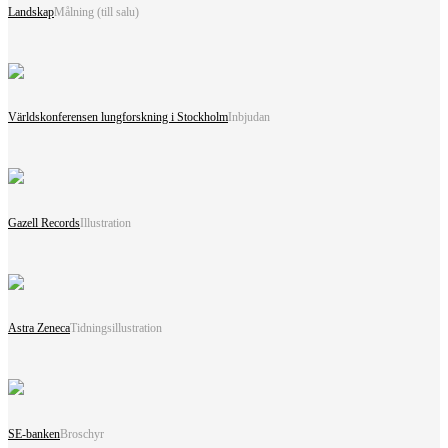
Landskap
Målning (till salu)
Världskonferensen lungforskning i Stockholm
Inbjudan
Gazell Records
Illustration
Astra Zeneca
Tidningsillustration
SE-banken
Broschyr