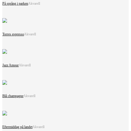
På språng i parken
Akvarell
Torres espresso
Akvarell
Jazz Amour
Akvarell
Blå champagne
Akvarell
Eftermiddag på landet
Akvarell