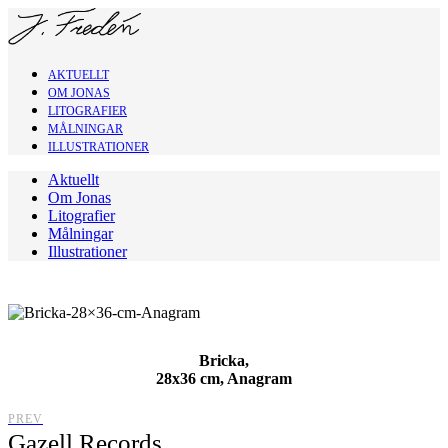
AKTUELLT
OM JONAS
LITOGRAFIER
MÅLNINGAR
ILLUSTRATIONER
Aktuellt
Om Jonas
Litografier
Målningar
Illustrationer
Bricka,
28x36 cm, Anagram
PREV
Gazell Records