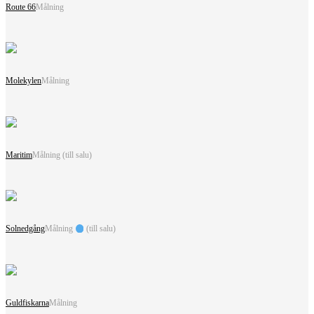
Route 66
Målning
Molekylen
Målning
Maritim
Målning (till salu)
Solnedgång
Målning
(till salu)
Guldfiskarna
Målning