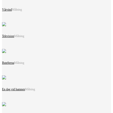
Vårvind
Målning
Television
Målning
Buteljerna
Målning
En dag vid hamnen
Målning