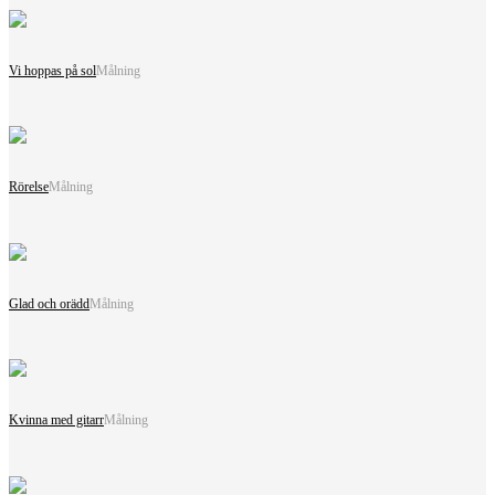
Vi hoppas på sol
Målning
Rörelse
Målning
Glad och orädd
Målning
Kvinna med gitarr
Målning