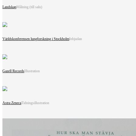
Landskap
Målning (till salu)
Världskonferensen lungforskning i Stockholm
Inbjudan
Gazell Records
Illustration
Astra Zeneca
Tidningsillustration