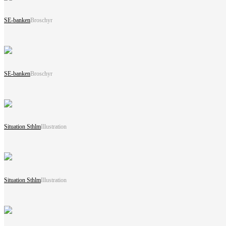
SE-banken
Broschyr
SE-banken
Broschyr
Situation Sthlm
Illustration
Situation Sthlm
Illustration