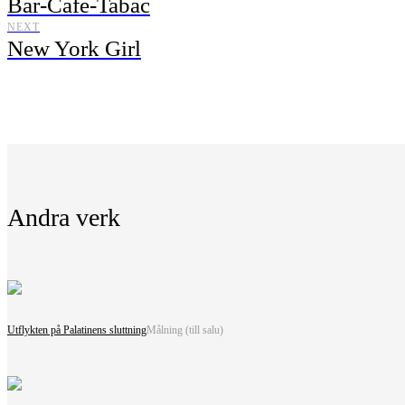
Bar-Café-Tabac
NEXT
New York Girl
Andra verk
Utflykten på Palatinens sluttning
Målning (till salu)