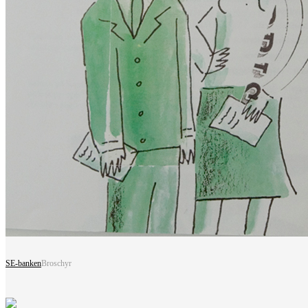
SE-banken
Broschyr