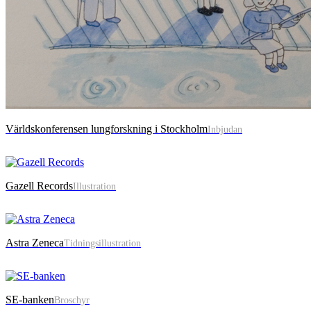
Världskonferensen lungforskning i Stockholm
Inbjudan
Gazell Records
Illustration
Astra Zeneca
Tidningsillustration
SE-banken
Broschyr